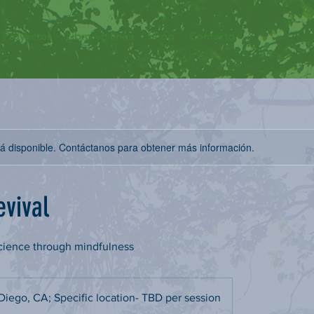
Proyectos
Libro en línea
Shop
Contacto
stá disponible. Contáctanos para obtener más información.
evival
science through mindfulness
Diego, CA; Specific location- TBD per session