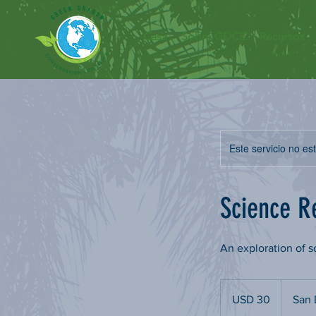
Casa
Sobre GDCE
Recursos
Este servicio no e
Science R
An exploration of 
30
dólares
USD 30
San 
estadounidenses