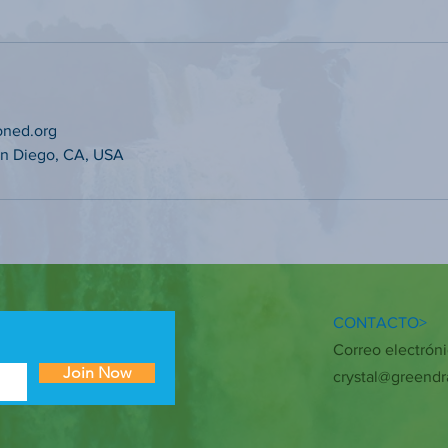
oned.org
San Diego, CA, USA
CONTACTO>
Correo electróni
Join Now
crystal@greend