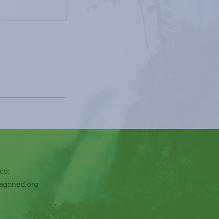
co:
ragoned.org